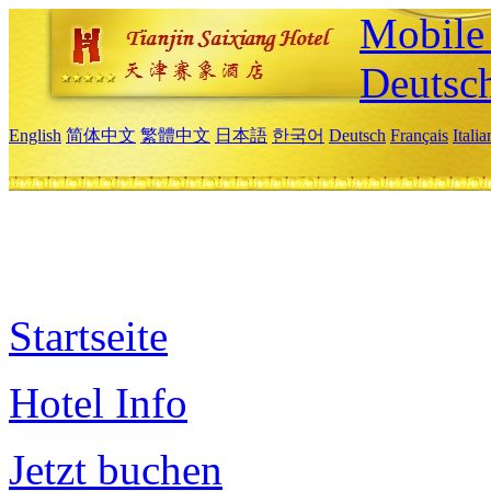
Mobile 
Deutsc
English
简体中文
繁體中文
日本語
한국어
Deutsch
Français
Itali
Startseite
Hotel Info
Jetzt buchen