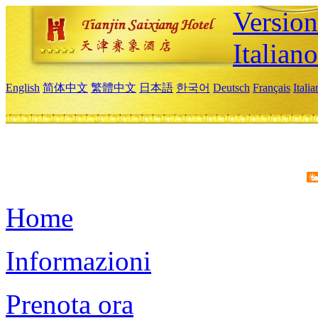
Version
Italiano
English
简体中文
繁體中文
日本語
한국어
Deutsch
Français
Itali
Home
Informazioni
Prenota ora