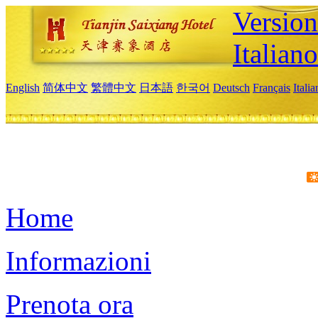
Version
Italiano
English
简体中文
繁體中文
日本語
한국어
Deutsch
Français
Itali
Home
Informazioni
Prenota ora