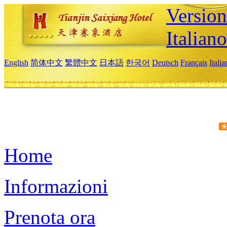
Version
Italiano
English
简体中文
繁體中文
日本語
한국어
Deutsch
Français
Itali
Home
Informazioni
Prenota ora