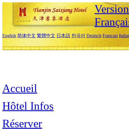
Versio
Françai
English
简体中文
繁體中文
日本語
한국어
Deutsch
Français
Itali
Accueil
Hôtel Infos
Réserver