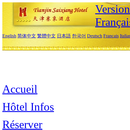
Versio
Françai
English
简体中文
繁體中文
日本語
한국어
Deutsch
Français
Itali
Accueil
Hôtel Infos
Réserver