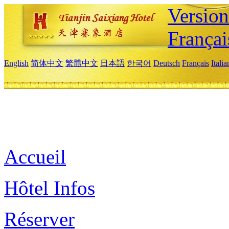
Versio
Françai
English
简体中文
繁體中文
日本語
한국어
Deutsch
Français
Itali
Accueil
Hôtel Infos
Réserver