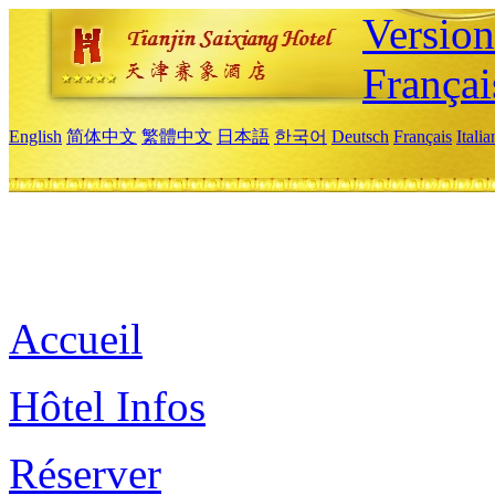
Versio
Françai
English
简体中文
繁體中文
日本語
한국어
Deutsch
Français
Itali
Accueil
Hôtel Infos
Réserver