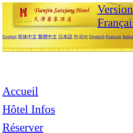
Versio
Françai
English
简体中文
繁體中文
日本語
한국어
Deutsch
Français
Itali
Accueil
Hôtel Infos
Réserver