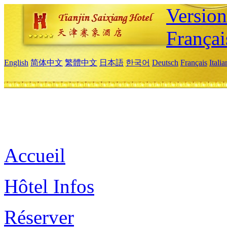
Versio
Françai
English
简体中文
繁體中文
日本語
한국어
Deutsch
Français
Itali
Accueil
Hôtel Infos
Réserver