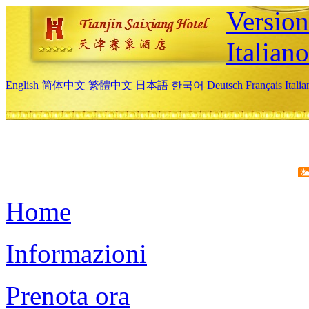
Version
Italiano
English
简体中文
繁體中文
日本語
한국어
Deutsch
Français
Itali
Home
Informazioni
Prenota ora