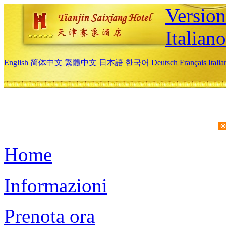
Version
Italiano
English
简体中文
繁體中文
日本語
한국어
Deutsch
Français
Itali
Home
Informazioni
Prenota ora