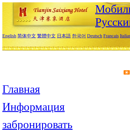
Мобиль
Русски
English
简体中文
繁體中文
日本語
한국어
Deutsch
Français
Itali
Главная
Информация
забронировать