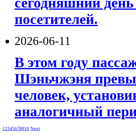
сегодняшний день
посетителей.
2026-06-11
В этом году пасса
Шэньчжэня превы
человек, установи
аналогичный пери
1
2
3
4
5
6
7
8
9
10
Next