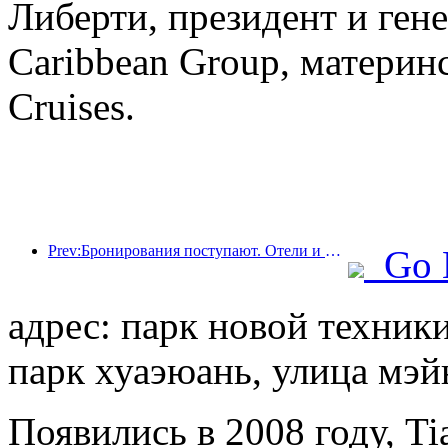
Либерти, президент и ген
Caribbean Group, материн
Cruises.
Prev:Бронирования поступают. Отели и продавцы B&B одинаково популярны среди бронирований. Средний уровень бронирования в Национальный день составляет 24,97% и 24,49% соответственно.
Go 
адрес: парк новой техни
парк хуаэюань, улица мэйю
Появились в 2008 году, Tia