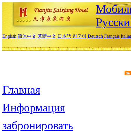
Мобиль
Русски
English
简体中文
繁體中文
日本語
한국어
Deutsch
Français
Itali
Главная
Информация
забронировать