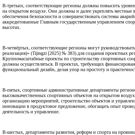
В-третьих, соответствующие регионы должны повысить уровен
на открытом воздухе. Они должны и далее укреплять местные в
обеспечения безопасности и совершенствовать системы аварий
аккредитованные Главным государственным управлением спорт
высотах.
В-четвёртых, соответствующие регионы могут руководствоват
реализация)» (Tijingzi [2025] № 383) для создания проектных 
Крупномасштабные проекты по строительству спортивных соор
должны осуществляться. В проектах, требующих финансировани
функциональный дизайн, делая упор на простоту и практичнос
В-пятых, спортивные административные департаменты регионо
высококачественных спортивных объектов на открытом воздухе
организацию мероприятий, строительство объектов и управлен
инновации в продуктовое предложение, обогащать опыт прове
деятельность и управление.
В-шестых, департаменты развития, реформ и спорта на провин