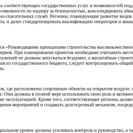
ь соответствующих государственных услуг и возможностей под
озможности по надзору за безопасностью, консолидировать обяз
но-спасательных служб. Регионы, планирующие развитие видов 
а, и далее стандартизировать квалификацию операторов и авиа
ься «Руководящими принципами строительства высококачественн
резервов. При планировании проектов необходимо учитывать мест
ужений не должны запускаться бездумно, а масштабные строит
я из государственного бюджета, следует контролировать общий
ть.
в, где расположены спортивные объекты на открытом воздухе,
. Они должны в полной мере использовать свою роль и активно
ие эксплуатацией. Кроме того, соответствующие регионы должн
дения мероприятий и создавать долгосрочный механизм, посред
циальном уровне должны усиливать контроль и руководство, а 