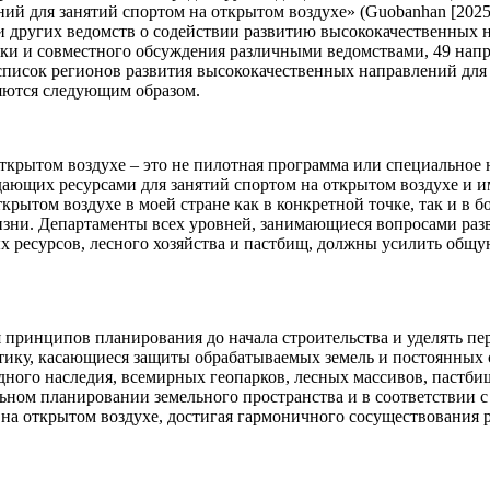
ий для занятий спортом на открытом воздухе» (Guobanhan [2025
 других ведомств о содействии развитию высококачественных 
нки и совместного обсуждения различными ведомствами, 49 нап
 список регионов развития высококачественных направлений для
яются следующим образом.
открытом воздухе – это не пилотная программа или специальное 
дающих ресурсами для занятий спортом на открытом воздухе и 
рытом воздухе в моей стране как в конкретной точке, так и в 
изни. Департаменты всех уровней, занимающиеся вопросами раз
ных ресурсов, лесного хозяйства и пастбищ, должны усилить об
принципов планирования до начала строительства и уделять пе
тику, касающиеся защиты обрабатываемых земель и постоянных 
ного наследия, всемирных геопарков, лесных массивов, пастбищ
ном планировании земельного пространства и в соответствии с
на открытом воздухе, достигая гармоничного сосуществования р