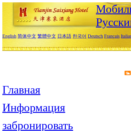
Мобиль
Русски
English
简体中文
繁體中文
日本語
한국어
Deutsch
Français
Itali
Главная
Информация
забронировать