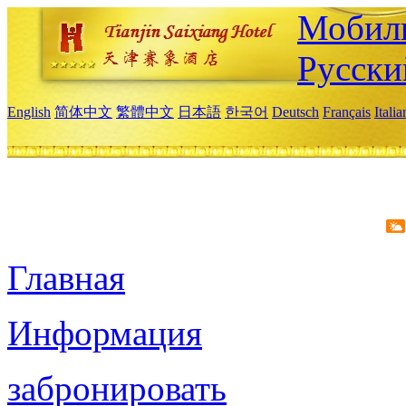
Мобиль
Русски
English
简体中文
繁體中文
日本語
한국어
Deutsch
Français
Itali
Главная
Информация
забронировать