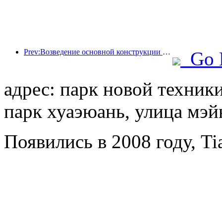
Prev:Возведение основной конструкции океанариума Beijing Haichang Ocean Park планируется завершить к концу года; окончание строительства и открытие ожидаются в 2027 году.
Go 
адрес: парк новой техни
парк хуаэюань, улица мэйю
Появились в 2008 году, Tia