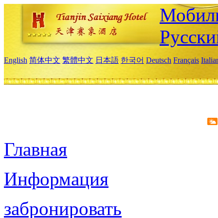
Мобиль
Русски
English
简体中文
繁體中文
日本語
한국어
Deutsch
Français
Itali
Главная
Информация
забронировать