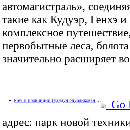
автомагистраль», соединя
такие как Кудуэр, Генхэ и
комплексное путешествие,
первобытные леса, болота
значительно расширяет во
Prev:В провинции Гуандун опубликован план расширения мощностей сферы услуг для превращения Большого залива в туристический центр мирового класса.
Go 
адрес: парк новой техни