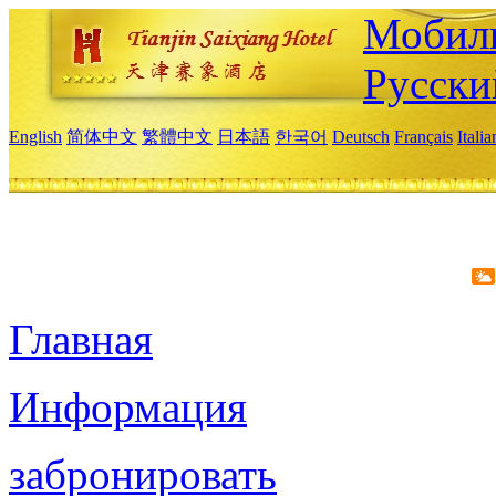
Мобиль
Русски
English
简体中文
繁體中文
日本語
한국어
Deutsch
Français
Itali
Главная
Информация
забронировать